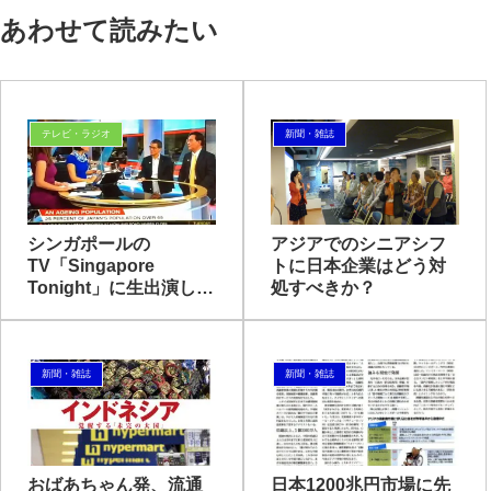
あわせて読みたい
テレビ・ラジオ
新聞・雑誌
シンガポールの
アジアでのシニアシフ
TV「Singapore
トに日本企業はどう対
Tonight」に生出演しま
処すべきか？
した
新聞・雑誌
新聞・雑誌
おばあちゃん発、流通
日本1200兆円市場に先