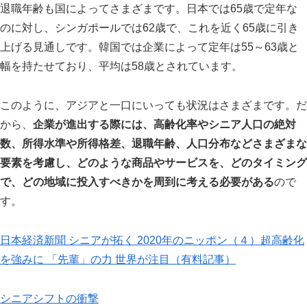
退職年齢も国によってさまざまです。日本では
65
歳で定年な
のに対し、シンガポールでは
62
歳で、これを近く
65
歳に引き
上げる見通しです。韓国では企業によって定年は
55
～
63
歳と
幅を持たせており、平均は
58
歳とされています。
このように、アジアと一口にいっても状況はさまざまです。だ
から、
企業が進出する際には、高齢化率やシニア人口の絶対
数、所得水準や所得格差、退職年齢、人口分布などさまざまな
要素を考慮し、どのような商品やサービスを、どのタイミング
で、どの地域に投入すべきかを周到に考える必要がある
ので
す。
日本経済新聞 シニアが拓く 2020年のニッポン（４）超高齢化
を強みに 「先輩」の力 世界が注目（有料記事）
シニアシフトの衝撃