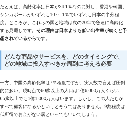
たとえば、高齢化率は日本が
24.1
％なのに対し、香港や韓国、
シンガポールがいずれも
10
～
11
％でいずれも日本の半分程
度。ところが、これらの国と地域は次の
20
年で急速に高齢化
する見通しです。
その理由は日本よりも低い出生率が続くと予
想されているから
です。
どんな商品やサービスを、どのタイミングで、
どの地域に投入すべきか周到に考える必要
一方、中国の高齢化率は
7
％程度ですが、実人数で言えば圧倒
的に多い。現時点で
60
歳以上の人口は
1
億
6,000
万人くらい、
65
歳以上でも
1
億
1,000
万人はいます。しかし、この人たちが
すべて顧客になるかというとそうではありません。
9
割程度は
低所得でお金がない層といってもいいでしょう。