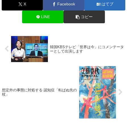
X
Facebook
はてブ
LINE
コピー
韓国KBSテレビ「世界は今」にコメンテータ
ーとして出演します
想定外の事態に対処する 認知症「転ばぬ先の
杖」