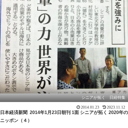
シニアが拓く 日経特集
2014.01.23
2023.11.12
日本経済新聞
2014
年
1
月
23
日朝刊
1
面 シニアが拓く 2020年の
ニッポン（４）