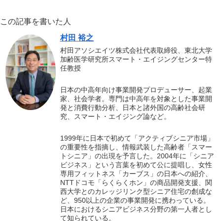
この記事を書いた人
村田 裕之
村田アソシエイツ株式会社代表取締役、東北大学
加齢医学研究所スマート・エイジングセンター特
任教授
日本の中高年向け事業開発プロデューサー、起業
家、社会学者。専門は中高年を対象とした事業開
発と消費行動分析、日本と諸外国の高齢社会研
究、スマート・エイジング論など。
1999年に日本で初めて「アクティブシニア市場」
の重要性を指摘し、情報武装した高齢者「スマー
トシニア」の出現を予言した。2004年に「シニア
ビジネス」という言葉を初めて公に提唱し、女性
専用フィットネス「カーブス」の日本への紹介、
NTTドコモ「らくらくホン」の商品開発支援、関
西大学とのカレッジリンク型シニア住宅の創成な
ど、950以上の企業の事業開発に携わっている。
日本におけるシニアビジネス分野の第一人者とし
て知られている。