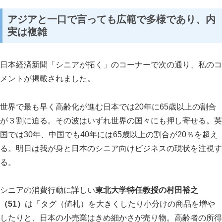
アジアと一口で言っても広範で多様であり、内
実は複雑
スマート・エイジング
シニアビジネス
国際活動
日本経済新聞「シニアが拓く」のコーナーで次の通り、私のコ
メントが掲載されました。
世界で最も早く高齢化が進む日本では
20
年に
65
歳以上の割合
が３割に迫る。その波はいずれ世界の国々にも押し寄せる。英
国では
30
年、中国でも
40
年には
65
歳以上の割合が
20
％を超え
る。明日は我が身と日本のシニア向けビジネスの現状を注視す
る。
シニアの消費行動に詳しい
東北大学特任教授の村田裕之
（
51
）
は「タグ（値札）を大きくしたり小分けの商品を増や
したりと、日本の小売業はきめ細かさが売り物。高齢者の所得