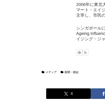
2006年に東
マート・エイ
主宰し、市民の
シンガポールに拠点を置
Ageing Influ
イジング・ジ
メディア
新聞・雑誌
X