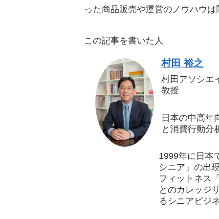
った商品販売や運営のノウハウは
この記事を書いた人
村田 裕之
村田アソシエ
教授
日本の中高年
と消費行動分
1999年に日
シニア」の出現
フィットネス
とのカレッジリ
るシニアビジ