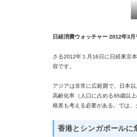
日経消費ウォッチャー
2012
年
3
月
さる
2012
年１月
16
日に日経東京
容です。
アジアは非常に広範囲で、日本以
高齢化率（人口に占める
65
歳以上
格差も考える必要がある。では、
香港とシンガポールに