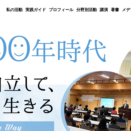
私の活動
実践ガイド
プロフィール
分野別活動
講演
著書
メデ