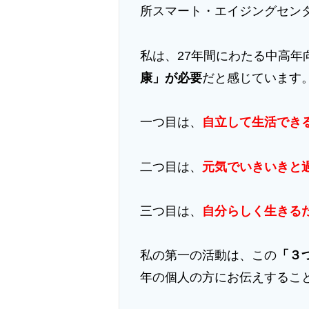
所スマート・エイジングセン
私は、27年間にわたる中高年
康」が必要
だと感じています
一つ目は、
自立して生活でき
二つ目は、
元気でいきいきと
三つ目は、
自分らしく生きる
私の第一の活動は、この
「３
年の個人の方にお伝えするこ