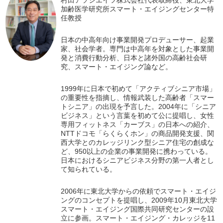
村田アソシエイツ株式会社代表取締役、東北大学
加齢医学研究所スマート・エイジングセンター特
任教授
日本の中高年向け事業開発プロデューサー、起業
家、社会学者。専門は中高年を対象とした事業開
発と消費行動分析、日本と諸外国の高齢社会研
究、スマート・エイジング論など。
1999年に日本で初めて「アクティブシニア市場」
の重要性を指摘し、情報武装した高齢者「スマー
トシニア」の出現を予言した。2004年に「シニア
ビジネス」という言葉を初めて公に提唱し、女性
専用フィットネス「カーブス」の日本への紹介、
NTTドコモ「らくらくホン」の商品開発支援、関
西大学とのカレッジリンク型シニア住宅の創成な
ど、950以上の企業の事業開発に携わっている。
日本におけるシニアビジネス分野の第一人者とし
て知られている。
2006年に東北大学からの依頼でスマート・エイジ
ングのコンセプトを提唱し、2009年10月東北大学
スマート・エイジング国際共同研究センターの設
立に参画。スマート・エイジング・カレッジを11