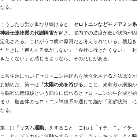
なる。
こうした心労が重なり続けると、
セロトニンなどモノアミン系
神経伝達物質の代謝障害
が起き、脳内での濃度が低い状態が固
定化される。これがうつ病の原因だと考えられている。朝起き
たときに「何もする気がしない」「会社に行きたくない」「起
きたくない」と感じるようなら、その兆しがある。
日常生活においてセロトニン神経系を活性化させる方法は次が
お勧めだ。第一は
「太陽の光を浴びる」
こと。光刺激が網膜か
ら脳幹の縫線核という部位に伝わるとセロトニンの生合成が始
まり、脳全体のセロトニン神経系を通じて脳が「覚醒状態」に
なる。
第二は
「リズム運動」
をすること。これは「イチ、ニ、イチ、
ニ」とリズミカルに運動をすることで、ウォーキング、よく噛