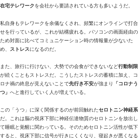
在宅テレワーク
を会社から要請されている方も多いようだ。
私自身もテレワークを余儀なくされ、頻繁にオンラインで打合
せを行っているが、これが結構疲れる。パソコンの画面経由の
ため対面に比べてコミュニケーション時の情報量が少ないた
スマート・エイジング
シニアビジネス
国際活動
め、
ストレス
になるのだ。
また、旅行に行けない、大勢での会食ができないなど
行動制限
が続くこともストレスだ。こうしたストレスの蓄積に加え、コ
ロナ禍の終息が見えないことで
先行き不安
が強まり
「コロナう
つ」
へと進行していく人が増えている。
この「うつ」に深く関係するのが前回触れた
セロトニン神経系
だ。これは脳の視床下部に神経伝達物質のセロトニンを放出し
て睡眠と覚醒に関わっている。そのためセロトニン活性が低下
すると、視床下部に信号が行きにくくなり、寝起きが悪くなる