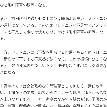
など睡眠障害の原因になる。
また、前回説明の通りセロトニンは睡眠ホルモン、
メラトニン
の原料になっている。このためセロトニンが不足するとメラト
ニンも不足して眠りが浅くなり、やはり睡眠障害の原因にな
る。
一方、セロトニンには不安を和らげる作用があるためセロトニ
ン活性が低下すると不安感が強くなる。これが極端にひどくな
ると、強迫性障害や激しい不安と発作を起こすパニック障害な
どになる。
中高年の方々は会社勤めなら管理職として忙しく、責任も重
い。上司からの要求、顧客からのクレーム処理、部下からの突
き上げなどもある。一方、家庭のなかでも親の介護、子供の進
学・就職、配偶者との関係など、精神的な負荷も多く心労も重