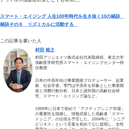
スマート・エイジング 人生100年時代を生き抜く10の秘訣
秘訣その６ リズミカルに活動する
この記事を書いた人
村田 裕之
村田アソシエイツ株式会社代表取締役、東北大学
加齢医学研究所スマート・エイジングセンター特
任教授
日本の中高年向け事業開発プロデューサー、起業
家、社会学者。専門は中高年を対象とした事業開
発と消費行動分析、日本と諸外国の高齢社会研
究、スマート・エイジング論など。
1999年に日本で初めて「アクティブシニア市場」
の重要性を指摘し、情報武装した高齢者「スマー
トシニア」の出現を予言した。2004年に「シニア
ビジネス」という言葉を初めて公に提唱し、女性