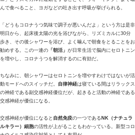
んで食べること、ヨガなどの吐き出す呼吸が挙げられる。
「どうもコロナうつ気味で調子が悪いんだよ」という方は是非
明日から、起床後太陽の光を浴びながら、リズミカルに30分
歩き、その後シャワーを浴び、よく噛んで朝食をとることをお
勧めする。この一連の
「朝活」
が日常生活で脳内にセロトニン
を増やし、コロナうつを解消するのに有効だ。
ちなみに、朝シャワーはセロトニンを増やすわけではないが活
動モードへのスイッチだ。
自律神経
は寝ている間はリラックス
の神経である副交感神経優位だが、起きると活動の神経である
交感神経が優位になる。
交感神経が優位になると
自然免疫
の一つである
NK（ナチュラ
ルキラー）細胞
の活性が上がることもわかっている。新型コロ
ナウイルス感染症対策としても有用だ。