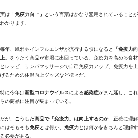
実は
「免疫力向上」
という言葉はかなり濫用されていることが
わかります。
毎年、風邪やインフルエンザが流行する頃になると
「免疫力向
上」
をうたう商品が市場に出回っている。免疫力を高める食材
とレシピ、リンパマッサージで自己免疫力アップ、免疫力を上
げるための体温向上グッズなど様々だ。
特に今年は
新型コロナウイルス
による
感染症
がまん延し、これ
らの商品に注目が集まっている。
だが、
こうした商品で「免疫力」は向上するのか
。正確に理解
にはそもそも
免疫
とは何か、
免疫力
とは何かをきちんと理解す
る必要がある。