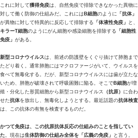
これに対して
獲得免疫
は、自然免疫で排除できなかった異物に
対して働く防御の仕組みだ。これには
B細胞
のように
「抗体」
が異物に対して特異的に反応して排除する
「体液性免疫」
と、
キラーT細胞
のようにがん細胞や感染細胞を排除する
「細胞性
免疫」
がある。
新型コロナウイルス
は、前述の防護壁をくぐり抜けて肺胞まで
たどり着く。通常肺胞にはマクロファージがいて、ウイルスを
食べて無毒化する。だが、新型コロナウイルスには歯が立たな
いため、肺胞が破壊されて呼吸困難に陥る。そこで
B細胞
が増
殖・分化した形質細胞から新型コロナウイルス
（抗原）
に合わ
せた
抗体
を放出し、無毒化しようとする。最近話題の
抗体検査
は、この抗体の有無を検査するものだ。
かつて免疫は、この抗原抗体反応の仕組みのことを指してい
た
。現在は
生体防御の仕組み全体を「広義の免疫」
と言う。