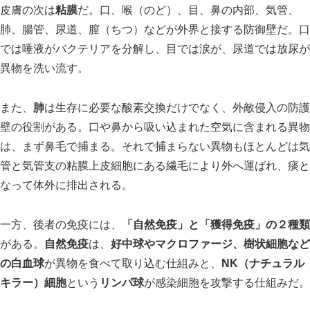
皮膚の次は
粘膜
だ。口、喉（のど）、目、鼻の内部、気管、
肺、腸管、尿道、膣（ちつ）などが外界と接する防御壁だ。口
では唾液がバクテリアを分解し、目では涙が、尿道では放尿が
異物を洗い流す。
また、
肺
は生存に必要な酸素交換だけでなく、外敵侵入の防護
壁の役割がある。口や鼻から吸い込まれた空気に含まれる異物
は、まず鼻毛で捕まる。それで捕まらない異物もほとんどは気
管と気管支の粘膜上皮細胞にある繊毛により外へ運ばれ、痰と
なって体外に排出される。
一方、後者の免疫には、
「自然免疫」と「獲得免疫」の２種類
がある。
自然免疫
は、
好中球やマクロファージ、樹状細胞など
の白血球
が異物を食べて取り込む仕組みと、
NK（ナチュラル
キラー）細胞
という
リンパ球
が感染細胞を攻撃する仕組みだ。