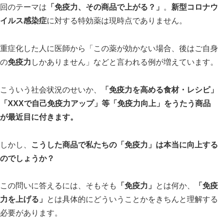
回のテーマは
「免疫力、その商品で上がる？」
。
新型コロナウ
イルス感染症
に対する特効薬は現時点でありません。
重症化した人に医師から「この薬が効かない場合、後はご自身
の
免疫力
しかありません」などと言われる例が増えています。
こういう社会状況のせいか、
「免疫力を高める食材・レシピ」
「XXXで自己免疫力アップ」等「免疫力向上」をうたう商品
が最近目に付きます。
しかし、
こうした商品で私たちの「免疫力」は本当に向上する
のでしょうか？
スマート・エイジング
シニアビジネス
国際活動
この問いに答えるには、そもそも
「免疫力」
とは何か、
「免疫
力を上げる」
とは具体的にどういうことかをきちんと理解する
必要があります。