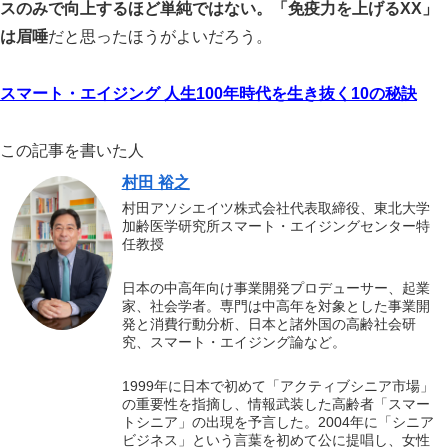
スのみで向上するほど単純ではない。「免疫力を上げるXX」
は眉唾
だと思ったほうがよいだろう。
スマート・エイジング 人生100年時代を生き抜く10の秘訣
この記事を書いた人
村田 裕之
村田アソシエイツ株式会社代表取締役、東北大学
加齢医学研究所スマート・エイジングセンター特
任教授
日本の中高年向け事業開発プロデューサー、起業
家、社会学者。専門は中高年を対象とした事業開
発と消費行動分析、日本と諸外国の高齢社会研
究、スマート・エイジング論など。
1999年に日本で初めて「アクティブシニア市場」
の重要性を指摘し、情報武装した高齢者「スマー
トシニア」の出現を予言した。2004年に「シニア
ビジネス」という言葉を初めて公に提唱し、女性