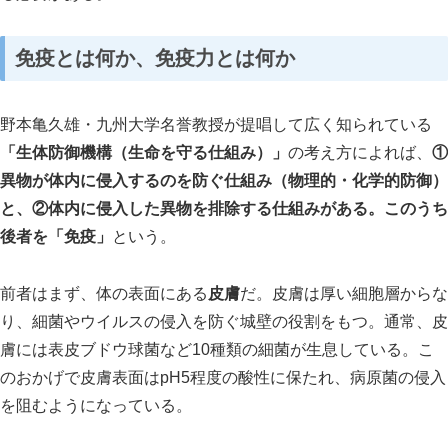
免疫
とは何か、
免疫力
とは何か
野本亀久雄・九州大学名誉教授が提唱して広く知られている
「生体防御機構（生命を守る仕組み）」
の考え方によれば、
①
異物が体内に侵入するのを防ぐ仕組み（物理的・化学的防御）
と、②体内に侵入した異物を排除する仕組みがある。このうち
後者を「免疫」
という。
前者はまず、体の表面にある
皮膚
だ。皮膚は厚い細胞層からな
り、細菌やウイルスの侵入を防ぐ城壁の役割をもつ。通常、皮
膚には表皮ブドウ球菌など10種類の細菌が生息している。こ
のおかげで皮膚表面はpH5程度の酸性に保たれ、病原菌の侵入
を阻むようになっている。