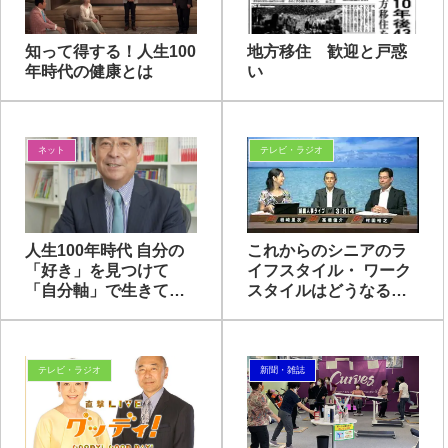
知って得する！人生100
地方移住 歓迎と戸惑
年時代の健康とは
い
ネット
テレビ・ラジオ
人生100年時代 自分の
これからのシニアのラ
「好き」を見つけて
イフスタイル・ ワーク
「自分軸」で生きてい
スタイルはどうなる
こう
か？
テレビ・ラジオ
新聞・雑誌