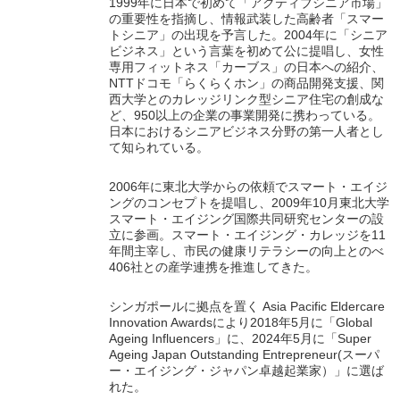
1999年に日本で初めて「アクティブシニア市場」
の重要性を指摘し、情報武装した高齢者「スマー
トシニア」の出現を予言した。2004年に「シニア
ビジネス」という言葉を初めて公に提唱し、女性
専用フィットネス「カーブス」の日本への紹介、
NTTドコモ「らくらくホン」の商品開発支援、関
西大学とのカレッジリンク型シニア住宅の創成な
ど、950以上の企業の事業開発に携わっている。
日本におけるシニアビジネス分野の第一人者とし
て知られている。
2006年に東北大学からの依頼でスマート・エイジ
ングのコンセプトを提唱し、2009年10月東北大学
スマート・エイジング国際共同研究センターの設
立に参画。スマート・エイジング・カレッジを11
年間主宰し、市民の健康リテラシーの向上とのべ
406社との産学連携を推進してきた。
シンガポールに拠点を置く Asia Pacific Eldercare
Innovation Awardsにより2018年5月に「Global
Ageing Influencers」に、2024年5月に「Super
Ageing Japan Outstanding Entrepreneur(スーパ
ー・エイジング・ジャパン卓越起業家）」に選ば
れた。