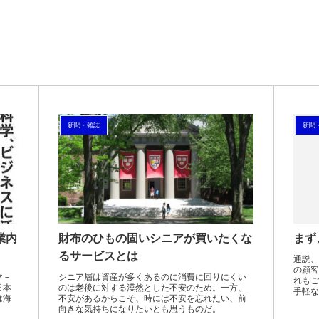
新聞・雑誌
新聞
業内
財布のひもの固いシニアが買いたくな
まず
るサービスとは
通説、
の顧客
マ－
シニア層は資産が多くあるのに消費に回りにくい
れもご
日本
のは老後に対する漠然とした不安のため。一方、
手軽な
は海
不安があるからこそ、時には不安を忘れたい、前
向きな気持ちになりたいとも思うものだ。