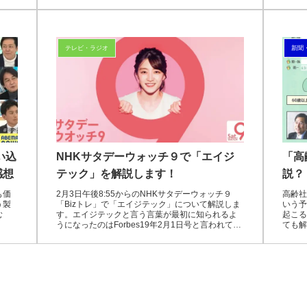
テレビ・ラジオ
新聞
い込
NHKサタデーウォッチ９で「エイジ
「高
感想
テック」を解説します！
説？
も価
2月3日午後8:55からのNHKサタデーウォッチ９
高齢社
う製
「Bizトレ」で「エイジテック」について解説しま
いう予
む
す。エイジテックと言う言葉が最初に知られるよ
起こる
うになったのはForbes19年2月1日号と言われてい
ても解
ます。