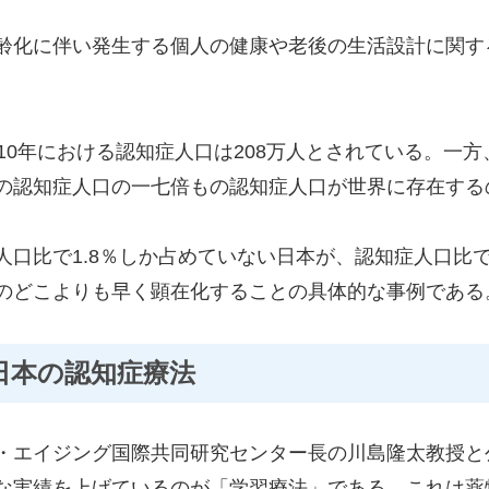
齢化に伴い発生する個人の健康や老後の生活設計に関す
10年における認知症人口は208万人とされている。一方
の認知症人口の一七倍もの認知症人口が世界に存在する
口比で1.8％しか占めていない日本が、認知症人口比で
のどこよりも早く顕在化することの具体的な事例である
日本の認知症療法
・エイジング国際共同研究センター長の川島隆太教授と
な実績を上げているのが「学習療法」である。これは薬