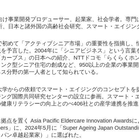
向け事業開発プロデューサー、起業家、社会学者。専門
析、日本と諸外国の高齢社会研究、スマート・エイジン
本で初めて「アクティブシニア市場」の重要性を指摘し
を予言した。2004年に「シニアビジネス」という言
「カーブス」の日本への紹介、NTTドコモ「らくらくホ
ンク型シニア住宅の創成など、950以上の企業の事業
ネス分野の第一人者として知られている。
北大学からの依頼でスマート・エイジングのコンセプトを提
ジング国際共同研究センターの設立に参画。スマート・エ
健康リテラシーの向上とのべ406社との産学連携を推
く Asia Pacific Eldercare Innovation Award
encers」に、2024年5月に「Super Ageing Japan Outstan
ャパン卓越起業家）」に選ばれた。