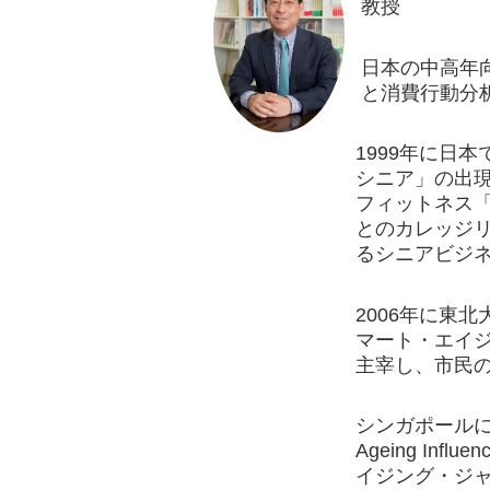
教授
日本の中高年
と消費行動分
1999年に日
シニア」の出現
フィットネス
とのカレッジリ
るシニアビジ
2006年に東
マート・エイ
主宰し、市民の
シンガポールに拠点を置
Ageing Influ
イジング・ジ