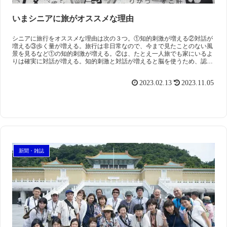
いまシニアに旅がオススメな理由
シニアに旅行をオススメな理由は次の３つ。①知的刺激が増える②対話が
増える③歩く量が増える。旅行は非日常なので、今まで見たことのない風
景を見るなど①の知的刺激が増える。②は、たとえ一人旅でも家にいるよ
りは確実に対話が増える。知的刺激と対話が増えると脳を使うため、認知
症予防にはもってこいだ。
2023.02.13
2023.11.05
新聞・雑誌
スマート・エイジング
シニアビジネス
国際活動