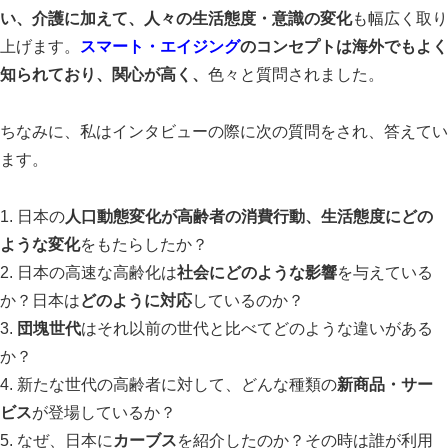
い、介護に加えて、人々の生活態度・意識の変化
も幅広く取り
上げます。
スマート・エイジング
のコンセプトは海外でもよく
知られており、関心が高く、
色々と質問されました。
スマート・エイジング
シニアビジネス
国際活動
ちなみに、私はインタビューの際に次の質問をされ、答えてい
ます。
1. 日本の
人口動態変化が高齢者の消費行動、生活態度にどの
ような変化
をもたらしたか？
2. 日本の高速な高齢化は
社会にどのような影響
を与えている
か？日本は
どのように対応
しているのか？
3.
団塊世代
はそれ以前の世代と比べてどのような違いがある
か？
4. 新たな世代の高齢者に対して、どんな種類の
新商品・サー
ビス
が登場しているか？
5. なぜ、日本に
カーブス
を紹介したのか？その時は誰が利用