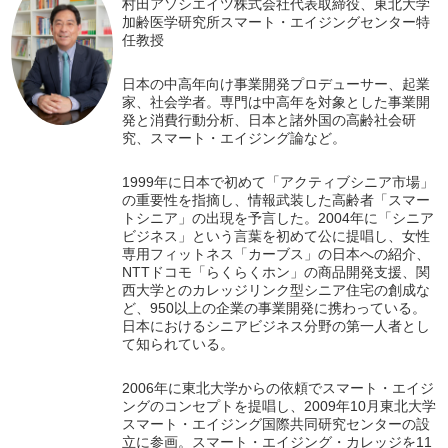
村田アソシエイツ株式会社代表取締役、東北大学
加齢医学研究所スマート・エイジングセンター特
任教授
日本の中高年向け事業開発プロデューサー、起業
家、社会学者。専門は中高年を対象とした事業開
発と消費行動分析、日本と諸外国の高齢社会研
究、スマート・エイジング論など。
1999年に日本で初めて「アクティブシニア市場」
の重要性を指摘し、情報武装した高齢者「スマー
トシニア」の出現を予言した。2004年に「シニア
ビジネス」という言葉を初めて公に提唱し、女性
専用フィットネス「カーブス」の日本への紹介、
NTTドコモ「らくらくホン」の商品開発支援、関
西大学とのカレッジリンク型シニア住宅の創成な
ど、950以上の企業の事業開発に携わっている。
日本におけるシニアビジネス分野の第一人者とし
て知られている。
2006年に東北大学からの依頼でスマート・エイジ
ングのコンセプトを提唱し、2009年10月東北大学
スマート・エイジング国際共同研究センターの設
立に参画。スマート・エイジング・カレッジを11