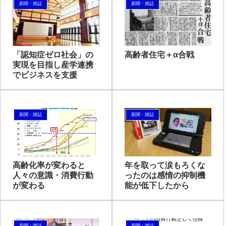
新聞・雑誌
新聞・雑誌
「認知症ゼロ社会」の
高齢者住宅＋α合戦
実現を目指し産学連携
でビジネスを支援
新聞・雑誌
新聞・雑誌
高齢化率が変わると
年を取って涙もろくな
人々の意識・消費行動
ったのは感情の抑制機
が変わる
能が低下したから
新聞・雑誌
新聞・雑誌