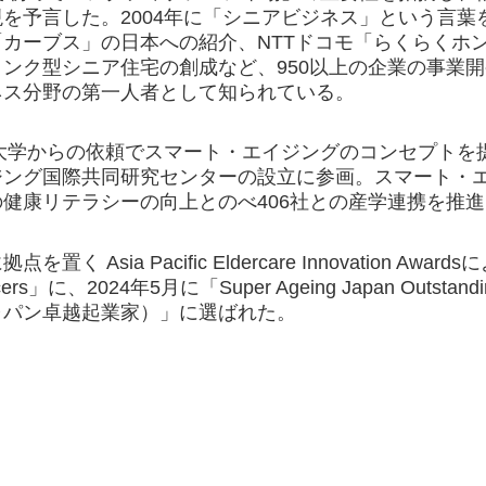
を予言した。2004年に「シニアビジネス」という言
「カーブス」の日本への紹介、NTTドコモ「らくらくホ
ンク型シニア住宅の創成など、950以上の企業の事業
ネス分野の第一人者として知られている。
北大学からの依頼でスマート・エイジングのコンセプトを提
ジング国際共同研究センターの設立に参画。スマート・エ
健康リテラシーの向上とのべ406社との産学連携を推
く Asia Pacific Eldercare Innovation Award
encers」に、2024年5月に「Super Ageing Japan Outstan
ャパン卓越起業家）」に選ばれた。