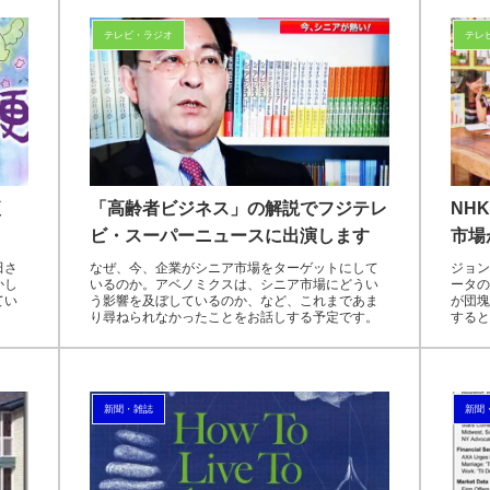
テレビ・ラジオ
テレ
便
「高齢者ビジネス」の解説でフジテレ
NH
ビ・スーパーニュースに出演します
市場
田さ
なぜ、今、企業がシニア市場をターゲットにして
ジョン
かし
いるのか。アベノミクスは、シニア市場にどうい
ータの
てい
う影響を及ぼしているのか、など、これまであま
が団塊
り尋ねられなかったことをお話しする予定です。
すると
新聞・雑誌
新聞