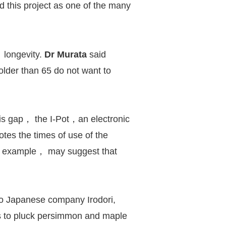
d this project as one of the many
 longevity.
Dr Murata
said
lder than 65 do not want to
his gap， the I-Pot，an electronic
notes the times of use of the
or example， may suggest that
 to Japanese company Irodori,
rs to pluck persimmon and maple