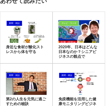
あわせて読みたい
新聞・雑誌
テレビ・ラジオ
身近な食材が酸化スト
2020年、日本はどんな
レスから体を守る
日本なのか？シニアビ
ジネスの観点で
新聞・雑誌
新聞・雑誌
第2の人生を元気に過ご
免疫機能を活用した健
すための秘訣
康モニタリングビジネ