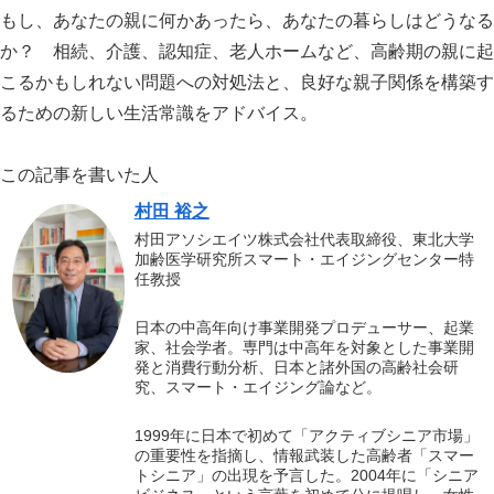
もし、あなたの親に何かあったら、あなたの暮らしはどうなる
か？ 相続、介護、認知症、老人ホームなど、高齢期の親に起
こるかもしれない問題への対処法と、良好な親子関係を構築す
るための新しい生活常識をアドバイス。
スマート・エイジング
シニアビジネス
国際活動
この記事を書いた人
村田 裕之
村田アソシエイツ株式会社代表取締役、東北大学
加齢医学研究所スマート・エイジングセンター特
任教授
日本の中高年向け事業開発プロデューサー、起業
家、社会学者。専門は中高年を対象とした事業開
発と消費行動分析、日本と諸外国の高齢社会研
究、スマート・エイジング論など。
1999年に日本で初めて「アクティブシニア市場」
の重要性を指摘し、情報武装した高齢者「スマー
トシニア」の出現を予言した。2004年に「シニア