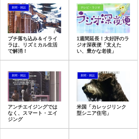
新聞・雑誌
テレビ・ラジオ
プチ落ち込み＆イライ
1週間延長！大好評のラ
ラは、リズミカル生活
ジオ深夜便「支えた
で解消！
い、豊かな老後」
新聞・雑誌
新聞・雑誌
アンチエイジングでは
米国「カレッジリンク
なく、スマート・エイ
型シニア住宅」
ジング