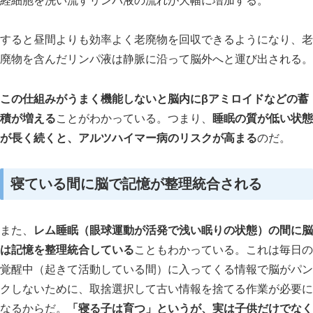
経細胞を洗い流すリンパ液の流れが大幅に増加する。
すると昼間よりも効率よく老廃物を回収できるようになり、老
廃物を含んだリンパ液は静脈に沿って脳外へと運び出される。
この仕組みがうまく機能しないと脳内にβアミロイドなどの蓄
積が増える
ことがわかっている。つまり、
睡眠の質が低い状態
が長く続くと、アルツハイマー病のリスクが高まる
のだ。
寝ている間に脳で記憶が整理統合される
また、
レム睡眠（眼球運動が活発で浅い眠りの状態）の間に脳
は記憶を整理統合している
こともわかっている。これは毎日の
覚醒中（起きて活動している間）に入ってくる情報で脳がパン
クしないために、取捨選択して古い情報を捨てる作業が必要に
なるからだ。
「寝る子は育つ」というが、実は子供だけでなく