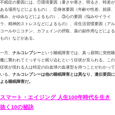
不眠症の要因には、①環境要因（暑さや寒さ、明るさ、時差が
ある場所などによるもの）、②身体要因（年齢や性差、頻尿、
痛み、かゆみなどによるもの）、③心の要因（悩みやイライ
ラ、精神的ストレスなどによるもの）、④生活習慣要因（アル
コールやニコチン、カフェインの摂取、薬の副作用などによる
もの）などがある。
一方、
ナルコレプシー
という睡眠障害では、真っ昼間に突然睡
魔に襲われてぐっすりと眠り込むという症状が見られる。この
症状が現れる人は特定の白血球の血液型を持つことがわかって
いる。
ナルコレプシーは他の睡眠障害とは異なり、遺伝要因に
よる睡眠障害だ。
スマート・エイジング 人生100年時代を生き
抜く10の秘訣