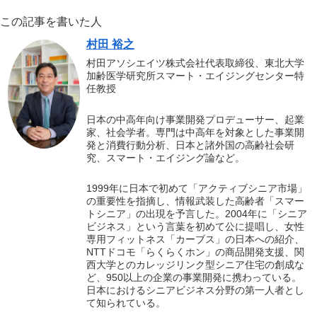
この記事を書いた人
村田 裕之
村田アソシエイツ株式会社代表取締役、東北大学
加齢医学研究所スマート・エイジングセンター特
任教授
日本の中高年向け事業開発プロデューサー、起業
家、社会学者。専門は中高年を対象とした事業開
発と消費行動分析、日本と諸外国の高齢社会研
究、スマート・エイジング論など。
1999年に日本で初めて「アクティブシニア市場」
の重要性を指摘し、情報武装した高齢者「スマー
トシニア」の出現を予言した。2004年に「シニア
ビジネス」という言葉を初めて公に提唱し、女性
専用フィットネス「カーブス」の日本への紹介、
NTTドコモ「らくらくホン」の商品開発支援、関
西大学とのカレッジリンク型シニア住宅の創成な
ど、950以上の企業の事業開発に携わっている。
日本におけるシニアビジネス分野の第一人者とし
て知られている。