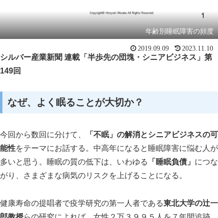
年齢別睡眠障害の頻度
2019.09.09
2023.11.10
シルバー産業新聞 連載「半歩先の団塊・シニアビジネス」第
149回
なぜ、よく眠ることが大切か？
今回から数回に分けて、
「不眠」の解消とシニアビジネスの可
能性
をテーマにお話する。中高年になると睡眠障害に悩む人が
多いと思う。睡眠の質の低下は、いわゆる
「睡眠負債」
につな
がり、さまざまな病気のリスクを上げることになる。
健康寿命の提唱者で疫学研究の第一人者である
東北大学の辻一
郎教授
らの研究によれば、女性２万３９９５人を７年間追跡