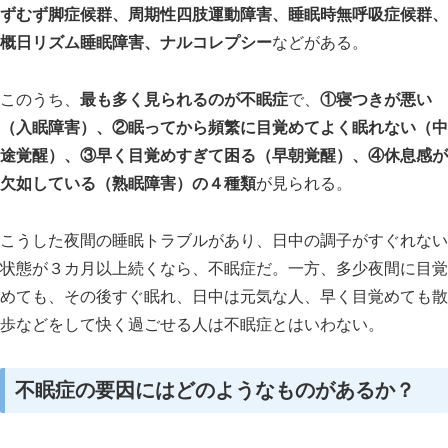
ずむず脚症候群、周期性四肢運動障害、睡眠時無呼吸症候群、
概日リズム睡眠障害、ナルコレプシー
などがある。
このうち、
最も多く見られるのが不眠症
で、
①寝つきが悪い
（入眠障害）、②眠ってから頻繁に目覚めてよく眠れない（中
途覚醒）、③早く目覚めすぎて困る（早朝覚醒）、④休息感が
欠如している（熟眠障害）の４種類
が見られる。
こうした夜間の睡眠トラブルがあり、日中の調子がすぐれない
状態が３カ月以上続くなら、不眠症だ。一方、多少夜間に目覚
めても、その後すぐ眠れ、日中は元気な人、早く目覚めても散
歩などをして快く過ごせる人は不眠症とはいわない。
不眠症の要因にはどのようなものがあるか？