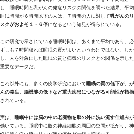
し、睡眠時間と乳がんの発症リスクの関係を調べた結果、平均
睡眠時間が６時間以下の人は、７時間の人に対して
乳がんのリ
スクがおよそ１・６倍
になるという知見が得られている。
この研究で示されている睡眠時間は、あくまで平均であり、必
ずしも７時間寝れば睡眠の質がよいというわけではない。しか
し、人を対象にした睡眠の質と病気のリスクとの関係を示した
スマート・エイジング
シニアビジネス
国際活動
重要なデータだ。
これ以外にも、多くの疫学研究において
睡眠の質の低下が、が
んの発生、脳機能の低下など重大疾患につながる可能性が指摘
されている。
実は、
睡眠中には脳の中の老廃物を脳の外に洗い流す仕組み
が
働いている。睡眠中に脳の神経細胞の周囲の空間が拡がり、神