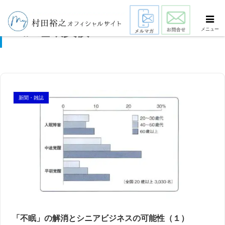
睡眠負債
メニュー
新聞・雑誌
スマート・エイジング
シニアビジネス
国際活動
「不眠」の解消とシニアビジネスの可能性（１）