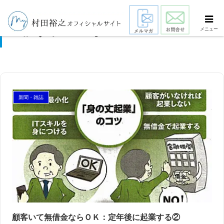
ナノコーポ
メニュー
新聞・雑誌
顧客いて無借金ならＯＫ：定年後に起業する②