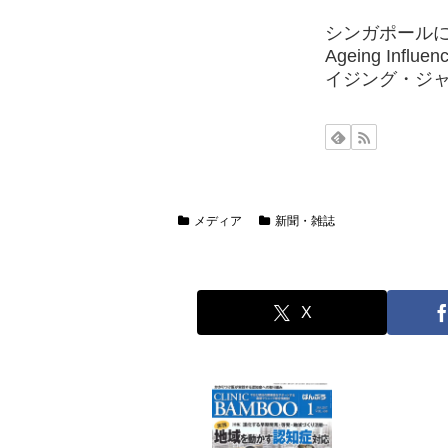
シンガポールに拠点を置
Ageing Influ
イジング・ジ
メディア
新聞・雑誌
X