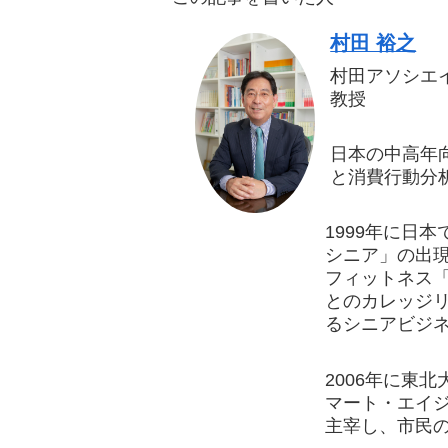
村田 裕之
村田アソシエ
教授
日本の中高年
と消費行動分
1999年に日
シニア」の出現
フィットネス
とのカレッジリ
るシニアビジ
2006年に東
マート・エイ
主宰し、市民の