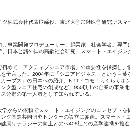
イツ株式会社代表取締役、東北大学加齢医学研究所スマ
向け事業開発プロデューサー、起業家、社会学者。専門
析、日本と諸外国の高齢社会研究、スマート・エイジン
本で初めて「アクティブシニア市場」の重要性を指摘し
を予言した。2004年に「シニアビジネス」という言
「カーブス」の日本への紹介、NTTドコモ「らくらくホ
ンク型シニア住宅の創成など、950以上の企業の事業
ネス分野の第一人者として知られている。
北大学からの依頼でスマート・エイジングのコンセプトを提
ジング国際共同研究センターの設立に参画。スマート・エ
健康リテラシーの向上とのべ406社との産学連携を推