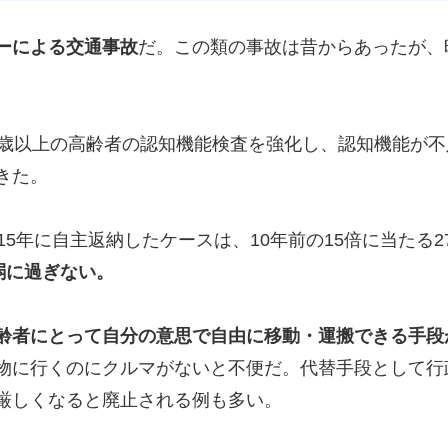
ーによる交通事故
だ。この類の事故は昔からあったが、
。
5歳以上の高齢者の認知機能検査を強化し、認知機能が
きた。
15年に自主返納したケースは、10年前の15倍に当たる
弱に過ぎない。
齢者にとって自分の意思で自由に移動・運搬できる手段
物に行くのにクルマがないと不便だ。代替手段として行
厳しくなると廃止される例も多い。