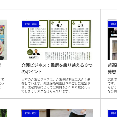
新聞・雑誌
新聞
？
介護ビジネス：難所を乗り越える３つ
超高
のポイント
発想
けで
日本の介護ビジネスは、介護保険制度に大きく依
試算で
なっ
存しています。介護保険制度は３年ごとに改定さ
です。
よ
れ、改定内容によっては風向きが１８０度変わっ
らどう
てしまうリスクをはらんでいます。
な公共
新聞・雑誌
新聞