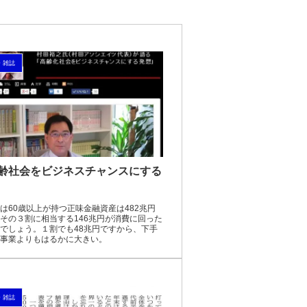
・雑誌
齢社会をビジネスチャンスにする
は60歳以上が持つ正味金融資産は482兆円
その３割に相当する146兆円が消費に回った
でしょう。１割でも48兆円ですから、下手
事業よりもはるかに大きい。
・雑誌