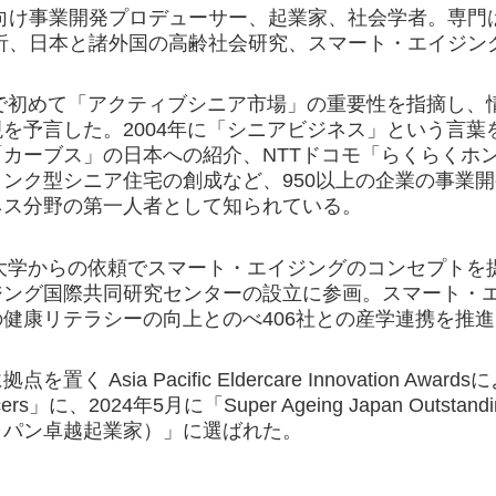
向け事業開発プロデューサー、起業家、社会学者。専門
析、日本と諸外国の高齢社会研究、スマート・エイジン
本で初めて「アクティブシニア市場」の重要性を指摘し
を予言した。2004年に「シニアビジネス」という言
「カーブス」の日本への紹介、NTTドコモ「らくらくホ
ンク型シニア住宅の創成など、950以上の企業の事業
ネス分野の第一人者として知られている。
北大学からの依頼でスマート・エイジングのコンセプトを提
ジング国際共同研究センターの設立に参画。スマート・エ
健康リテラシーの向上とのべ406社との産学連携を推
く Asia Pacific Eldercare Innovation Award
encers」に、2024年5月に「Super Ageing Japan Outstan
ャパン卓越起業家）」に選ばれた。