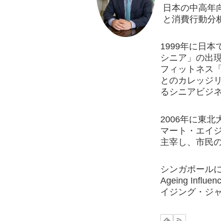
日本の中高年
と消費行動分
1999年に日
シニア」の出現
フィットネス
とのカレッジリ
るシニアビジ
2006年に東
マート・エイ
主宰し、市民の
シンガポールに拠点を置
Ageing Influ
イジング・ジ