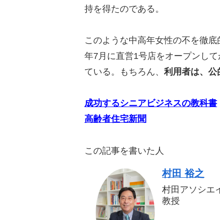
持を得たのである。
このような中高年女性の不を徹底的に
年7月に直営1号店をオープンし
ている。もちろん、
利用者は、公
成功するシニアビジネスの教科書
高齢者住宅新聞
この記事を書いた人
村田 裕之
村田アソシエ
教授