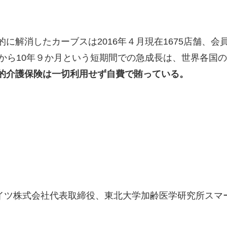
解消したカーブスは2016年４月現在1675店舗、会員
てから10年９か月という短期間での急成長は、世界各国
的介護保険は一切利用せず自費で賄っている。
イツ株式会社代表取締役、東北大学加齢医学研究所スマ