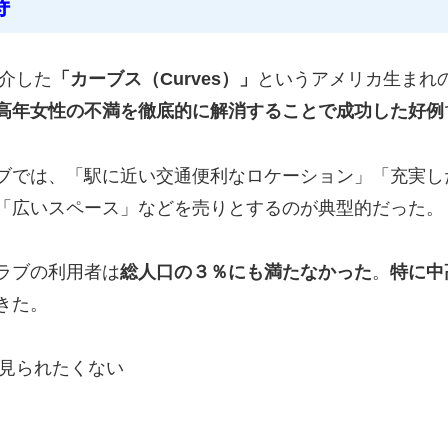
持
紹介した
「カーブス（Curves）」
というアメリカ生まれ
高年女性の不満を徹底的に解消することで成功した好例
ブでは、「駅に近い交通便利なロケーション」「充実し
「広いスペース」などを売りとするのが典型的だった。
ラブの利用者は
総人口の３％にも満たなかった
。
特に中
きた。
を見られたくない