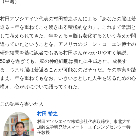
（中略）
村田アソシエイツ代表の村田裕之さんによる「あなたの脳は若
返る～年を重ねてこそ湧き出る積極的な力」。これまで常識と
して考えられてきた、年をとる＝脳も老化するという考えが間
違っていたということを、アメリカのジーン・コーエン博士の
研究結果を基に訳者でもある村田さんがわかりやすく解説。
50歳を過ぎても、脳の神経細胞は新たに生成され、成長す
る、つまり脳は若返ることが可能なのだそうだ。その事実を踏
まえ、年を重ねてもなお、いきいきとした人生を送るための心
構え、心がけについて語ってくれた。
この記事を書いた人
村田 裕之
村田アソシエイツ株式会社代表取締役、東北大学
加齢医学研究所スマート・エイジングセンター特
任教授