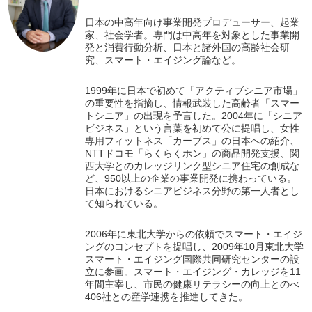
日本の中高年向け事業開発プロデューサー、起業
家、社会学者。専門は中高年を対象とした事業開
発と消費行動分析、日本と諸外国の高齢社会研
究、スマート・エイジング論など。
1999年に日本で初めて「アクティブシニア市場」
の重要性を指摘し、情報武装した高齢者「スマー
トシニア」の出現を予言した。2004年に「シニア
ビジネス」という言葉を初めて公に提唱し、女性
専用フィットネス「カーブス」の日本への紹介、
NTTドコモ「らくらくホン」の商品開発支援、関
西大学とのカレッジリンク型シニア住宅の創成な
ど、950以上の企業の事業開発に携わっている。
日本におけるシニアビジネス分野の第一人者とし
て知られている。
2006年に東北大学からの依頼でスマート・エイジ
ングのコンセプトを提唱し、2009年10月東北大学
スマート・エイジング国際共同研究センターの設
立に参画。スマート・エイジング・カレッジを11
年間主宰し、市民の健康リテラシーの向上とのべ
406社との産学連携を推進してきた。