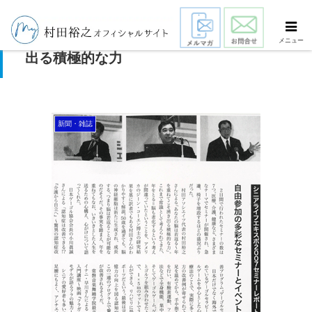
あなたの脳は若返る～年を重ねてこそ湧き
メニュー
出る積極的な力
新聞・雑誌