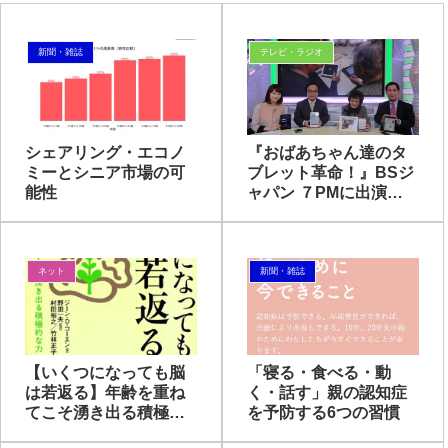
新聞・雑誌
テレビ・ラジオ
シェアリング・エコノ
『おばあちゃん達のタ
ミーとシニア市場の可
ブレット革命！』BSジ
能性
ャパン ７PMに出演し
ます
ネット
新聞・雑誌
【いくつになっても脳
「寝る・食べる・動
は若返る】年齢を重ね
く・話す」親の認知症
てこそ湧き出る積極的
を予防する6つの習慣
な力