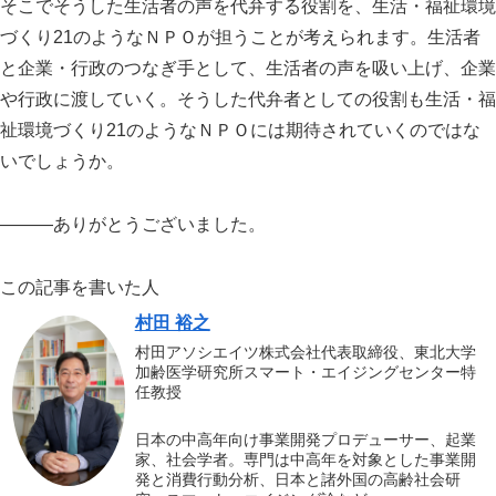
そこでそうした生活者の声を代弁する役割を、生活・福祉環境
づくり21のようなＮＰＯが担うことが考えられます。生活者
と企業・行政のつなぎ手として、生活者の声を吸い上げ、企業
や行政に渡していく。そうした代弁者としての役割も生活・福
祉環境づくり21のようなＮＰＯには期待されていくのではな
いでしょうか。
―――ありがとうございました。
この記事を書いた人
村田 裕之
村田アソシエイツ株式会社代表取締役、東北大学
加齢医学研究所スマート・エイジングセンター特
任教授
日本の中高年向け事業開発プロデューサー、起業
家、社会学者。専門は中高年を対象とした事業開
発と消費行動分析、日本と諸外国の高齢社会研