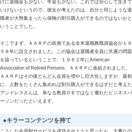
けに退職金も少ない、年金も少ない。これでは安心して生きて
いけないというので、彼女が考えたのは、自分と同じような退
職者が大勢集まったら保険の割引購入ができるのではないかと
いうことでした。
そこでまず、ＡＡＲＰの前身である全米退職教職員協会が１９
５８年に設立されました。この協会は退職者全員に共通の問題
を扱っているということで、１９６２年にAmerican
Association of Retired Persons、ＡＡＲＰに改組されました、
ＡＡＲＰはその後どんどん会員を増やし巨大化しますが、最初
に、人数をたくさん集めれば割引購入ができるはずだと考えた
アンドレスさんは、単なる教員ＯＢではなく優れたビジネスパ
ーソンだったといえます。
●キラーコンテンツを持て
こうした会員制サービスを成功させようと思ったら、大事なの