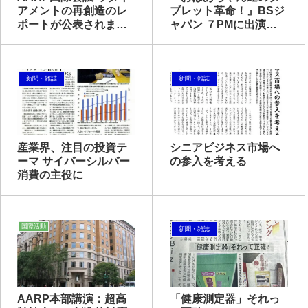
アメントの再創造のレ
ブレット革命！』BSジ
ポートが公表されまし
ャパン ７PMに出演し
た
ます
新聞・雑誌
新聞・雑誌
産業界、注目の投資テ
シニアビジネス市場へ
ーマ サイバーシルバー
の参入を考える
消費の主役に
国際活動
新聞・雑誌
AARP本部講演：超高
「健康測定器」それっ