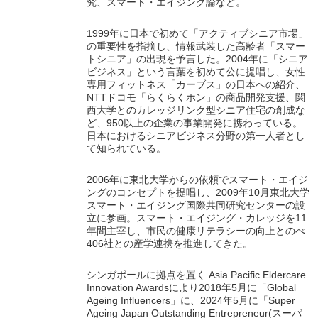
究、スマート・エイジング論など。
1999年に日本で初めて「アクティブシニア市場」
の重要性を指摘し、情報武装した高齢者「スマー
トシニア」の出現を予言した。2004年に「シニア
ビジネス」という言葉を初めて公に提唱し、女性
専用フィットネス「カーブス」の日本への紹介、
NTTドコモ「らくらくホン」の商品開発支援、関
西大学とのカレッジリンク型シニア住宅の創成な
ど、950以上の企業の事業開発に携わっている。
日本におけるシニアビジネス分野の第一人者とし
て知られている。
2006年に東北大学からの依頼でスマート・エイジ
ングのコンセプトを提唱し、2009年10月東北大学
スマート・エイジング国際共同研究センターの設
立に参画。スマート・エイジング・カレッジを11
年間主宰し、市民の健康リテラシーの向上とのべ
406社との産学連携を推進してきた。
シンガポールに拠点を置く Asia Pacific Eldercare
Innovation Awardsにより2018年5月に「Global
Ageing Influencers」に、2024年5月に「Super
Ageing Japan Outstanding Entrepreneur(スーパ