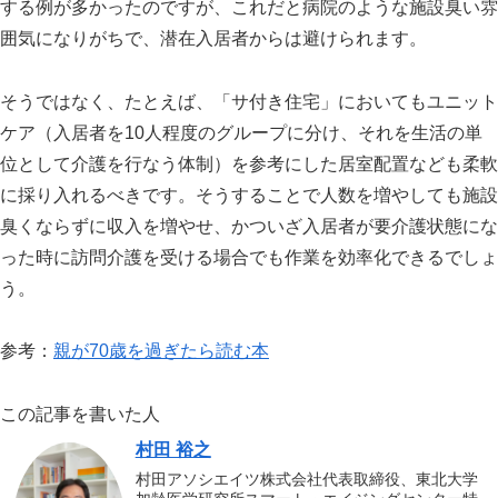
する例が多かったのですが、これだと病院のような施設臭い雰
囲気になりがちで、潜在入居者からは避けられます。
そうではなく、たとえば、「サ付き住宅」においてもユニット
ケア（入居者を
10
人程度のグループに分け、それを生活の単
位として介護を行なう体制）を参考にした居室配置なども柔軟
に採り入れるべきです。そうすることで人数を増やしても施設
臭くならずに収入を増やせ、かついざ入居者が要介護状態にな
った時に訪問介護を受ける場合でも作業を効率化できるでしょ
う。
参考：
親が70歳を過ぎたら読む本
この記事を書いた人
村田 裕之
村田アソシエイツ株式会社代表取締役、東北大学