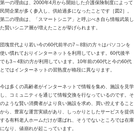
第一の理由は、
2000
年
4
月から開始した介護保険制度によって
民間企業が多く参入し、供給過多になったことです［図
2
］。
第二の理由は、「スマートシニア」と呼ぶべき自ら情報武装し
た賢いシニア層が増えたことが挙げられます。
団塊世代より若い今の
60
代前半の
7
～
8
割の方々はパソコンを
使い慣れておりインターネットを利用しています。
60
代後半
でも
3
～
4
割の方が利用しています。
10
年前の
60
代と今の
60
代
とではインターネットの習熟度が格段に異なります。
今は多くの高齢者がインターネットで情報を集め、施設を見学
し、コミュニティを通じて情報交換を行なっているのです。そ
のような賢い消費者がより良い施設を求め、買い控えすること
から、豊富な運営実績があり、しっかりとしたサービスを提供
する有料老人ホームだけが選ばれ、そうでないところでは在庫
になり、値崩れが起こっています。