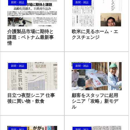
新聞・雑誌
新聞・雑誌
介護製品市場に期待と
欧米に見るホーム・エ
課題：ベトナム最新事
クスチェンジ
情
新聞・雑誌
新聞・雑誌
目立つ夜型シニア 仕事
顧客をスタッフに起用
後に買い物・飲食
シニア「攻略」新モデ
ル
新聞・雑誌
新聞・雑誌