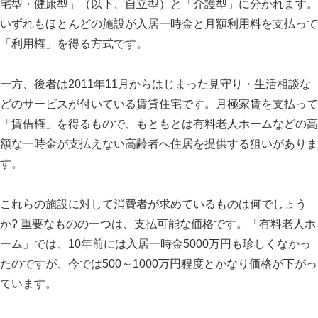
宅型・健康型」（以下、自立型）と「介護型」に分かれます。
いずれもほとんどの施設が入居一時金と月額利用料を支払って
「利用権」を得る方式です。
一方、後者は
2011
年
11
月からはじまった見守り・生活相談な
どのサービスが付いている賃貸住宅です。月極家賃を支払って
「賃借権」を得るもので、もともとは有料老人ホームなどの高
スマート・エイジング
シニアビジネス
国際活動
額な一時金が支払えない高齢者へ住居を提供する狙いがありま
す。
これらの施設に対して消費者が求めているものは何でしょう
か
?
重要なものの一つは、支払可能な価格です。「有料老人ホ
ーム」では、
10
年前には入居一時金
5000
万円も珍しくなかっ
たのですが、今では
500
～
1000
万円程度とかなり価格が下がっ
ています。