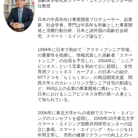
加齢医学研究所スマート・エイジングセンター特
任教授
日本の中高年向け事業開発プロデューサー、起業
家、社会学者。専門は中高年を対象とした事業開
発と消費行動分析、日本と諸外国の高齢社会研
究、スマート・エイジング論など。
1999年に日本で初めて「アクティブシニア市場」
の重要性を指摘し、情報武装した高齢者「スマー
トシニア」の出現を予言した。2004年に「シニア
ビジネス」という言葉を初めて公に提唱し、女性
専用フィットネス「カーブス」の日本への紹介、
NTTドコモ「らくらくホン」の商品開発支援、関
西大学とのカレッジリンク型シニア住宅の創成な
ど、950以上の企業の事業開発に携わっている。
日本におけるシニアビジネス分野の第一人者とし
て知られている。
2006年に東北大学からの依頼でスマート・エイジ
ングのコンセプトを提唱し、2009年10月東北大学
スマート・エイジング国際共同研究センターの設
立に参画。スマート・エイジング・カレッジを11
年間主宰し、市民の健康リテラシーの向上とのべ