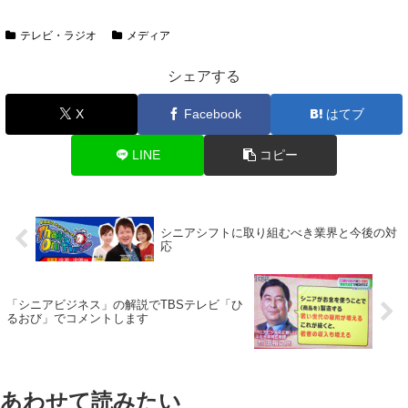
テレビ・ラジオ
メディア
シェアする
X
Facebook
はてブ
LINE
コピー
シニアシフトに取り組むべき業界と今後の対
応
「シニアビジネス」の解説でTBSテレビ「ひ
るおび」でコメントします
あわせて読みたい