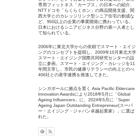
専用フィットネス「カーブス」の日本への紹介、
NTTドコモ「らくらくホン」の商品開発支援、関
西大学とのカレッジリンク型シニア住宅の創成な
ど、950以上の企業の事業開発に携わっている。
日本におけるシニアビジネス分野の第一人者とし
て知られている。
2006年に東北大学からの依頼でスマート・エイジ
ングのコンセプトを提唱し、2009年10月東北大学
スマート・エイジング国際共同研究センターの設
立に参画。スマート・エイジング・カレッジを11
年間主宰し、市民の健康リテラシーの向上とのべ
406社との産学連携を推進してきた。
シンガポールに拠点を置く Asia Pacific Eldercare
Innovation Awardsにより2018年5月に「Global
Ageing Influencers」に、2024年5月に「Super
Ageing Japan Outstanding Entrepreneur(スーパ
ー・エイジング・ジャパン卓越起業家）」に選ば
れた。