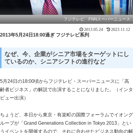
フジテレビ FNNスーパーニュース
2013.05.24
2023.11.12
2013
年
5
月
24
日
18:00
過ぎ フジテレビ系列
なぜ、今、企業がシニア市場をターゲットにし
ているのか、シニアシフトの進行など
5
月
24
日の
18:00
頃からフジテレビ・スーパーニュースに「高
齢者ビジネス」の解説で出演することになりました。（インタ
ビュー出演）
ちょうど、本日から東京・有楽町の国際フォーラムでイオング
スマート・エイジング
シニアビジネス
国際活動
ループが「
Grand Generations Collection in Tokyo 2013
」とい
うイベントを開催するので、それに合わせたビジネス動向の解