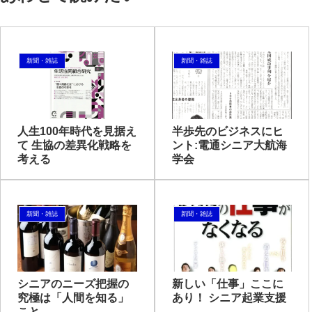
新聞・雑誌
新聞・雑誌
人生100年時代を見据え
半歩先のビジネスにヒ
て 生協の差異化戦略を
ント:電通シニア大航海
考える
学会
新聞・雑誌
新聞・雑誌
シニアのニーズ把握の
新しい「仕事」ここに
究極は「人間を知る」
あり！ シニア起業支援
こと