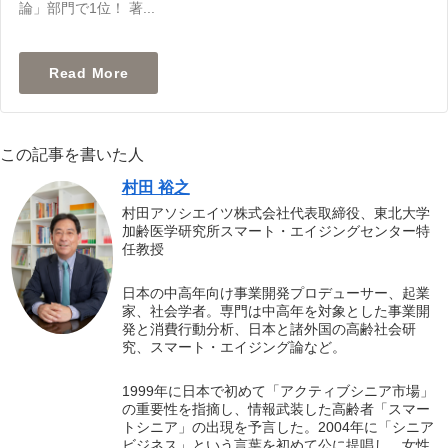
論」部門で1位！ 著...
この記事を書いた人
村田 裕之
村田アソシエイツ株式会社代表取締役、東北大学
加齢医学研究所スマート・エイジングセンター特
任教授
日本の中高年向け事業開発プロデューサー、起業
家、社会学者。専門は中高年を対象とした事業開
発と消費行動分析、日本と諸外国の高齢社会研
究、スマート・エイジング論など。
1999年に日本で初めて「アクティブシニア市場」
の重要性を指摘し、情報武装した高齢者「スマー
トシニア」の出現を予言した。2004年に「シニア
ビジネス」という言葉を初めて公に提唱し、女性