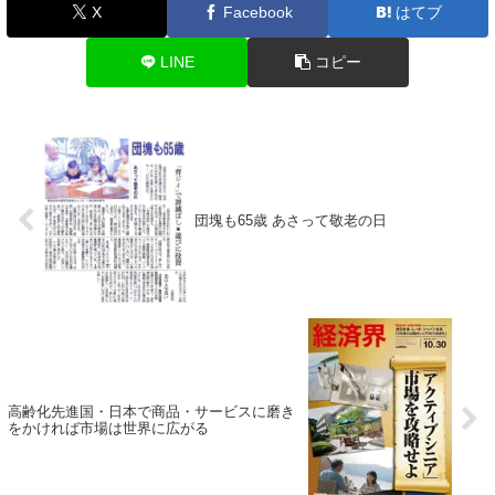
X
Facebook
はてブ
LINE
コピー
団塊も65歳 あさって敬老の日
高齢化先進国・日本で商品・サービスに磨き
をかければ市場は世界に広がる