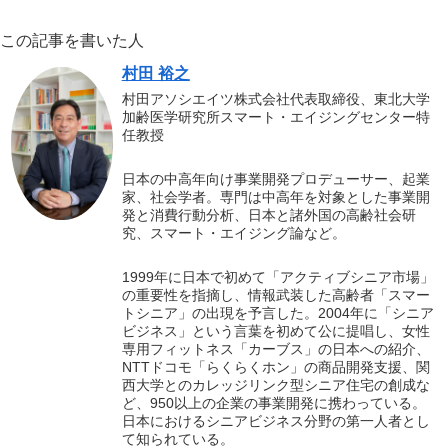
この記事を書いた人
村田 裕之
村田アソシエイツ株式会社代表取締役、東北大学
加齢医学研究所スマート・エイジングセンター特
任教授
日本の中高年向け事業開発プロデューサー、起業
家、社会学者。専門は中高年を対象とした事業開
発と消費行動分析、日本と諸外国の高齢社会研
究、スマート・エイジング論など。
1999年に日本で初めて「アクティブシニア市場」
の重要性を指摘し、情報武装した高齢者「スマー
トシニア」の出現を予言した。2004年に「シニア
ビジネス」という言葉を初めて公に提唱し、女性
専用フィットネス「カーブス」の日本への紹介、
NTTドコモ「らくらくホン」の商品開発支援、関
西大学とのカレッジリンク型シニア住宅の創成な
ど、950以上の企業の事業開発に携わっている。
日本におけるシニアビジネス分野の第一人者とし
て知られている。