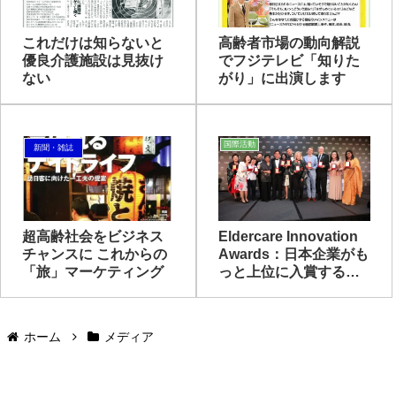
これだけは知らないと
高齢者市場の動向解説
優良介護施設は見抜け
でフジテレビ「知りた
ない
がり」に出演します
国際活動
新聞・雑誌
超高齢社会をビジネス
Eldercare Innovation
チャンスに これからの
Awards：日本企業がも
「旅」マーケティング
っと上位に入賞するに
は？
ホーム
メディア
Copyright © Hiroyuki Murata All rights reserved.