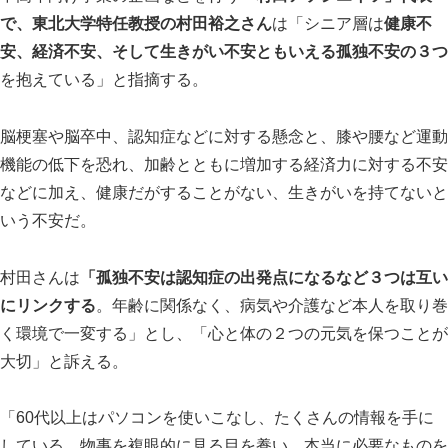
で、東北大学特任教授の村田裕之さん
は「シニア層は
健康不
安、経済不安、そして生きがい不安ともいえる孤独不安の３つ
を抱えている」と指摘する。
脳梗塞や脳卒中、認知症などに対する懸念と、膝や腰など運動
機能の低下を恐れ、加齢とともに増加する経済力に対する不安
などに加え、健康だがすることがない、生きがいを持てないと
いう不安だ。
村田さんは
「孤独不安は認知症の出発点になるなど３つは互い
にリンクする
。年齢に関係なく、病気や介護など本人を取り巻
く環境で一変する」とし、「心と体の２つの元気を保つことが
大切」と訴える。
「
60
代以上はパソコンを使いこなし、たくさんの情報を手に
している。物事を複眼的に見る目を養い、本当に必要なものを