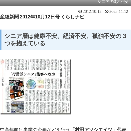
シニアの3大不安
2012.10.12
2023.11.12
産経新聞
2012
年
10
月
12
日号 くらしナビ
シニア層は健康不安、経済不安、孤独不安の３
つを抱えている
スマート・エイジング
シニアビジネス
国際活動
中高年向け事業の企画などを行う
「村田アソシエイツ」代表