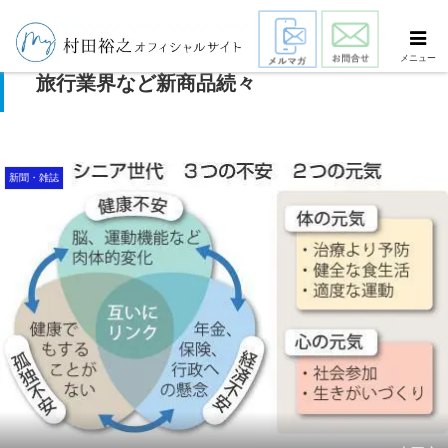
「行動派シニア」集客へ攻め スーパー、
メニュー
旅行業界など新商品続々
新聞・雑誌