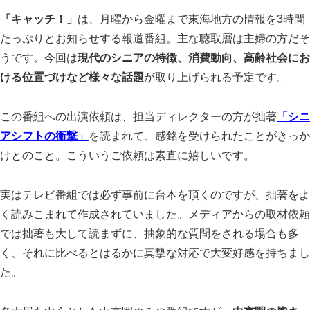
「キャッチ！」
は、月曜から金曜まで東海地方の情報を3時間
たっぷりとお知らせする報道番組。主な聴取層は主婦の方だそ
うです。今回は
現代のシニアの特徴、消費動向、高齢社会にお
ける位置づけなど様々な話題
が取り上げられる予定です。
この番組への出演依頼は、担当ディレクターの方が拙著
「シニ
アシフトの衝撃」
を読まれて、感銘を受けられたことがきっか
けとのこと。こういうご依頼は素直に嬉しいです。
スマート・エイジング
シニアビジネス
国際活動
実はテレビ番組では必ず事前に台本を頂くのですが、拙著をよ
く読みこまれて作成されていました。メディアからの取材依頼
では拙著も大して読まずに、抽象的な質問をされる場合も多
く、それに比べるとはるかに真摯な対応で大変好感を持ちまし
た。