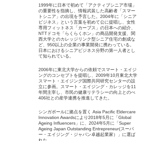
1999年に日本で初めて「アクティブシニア市場」
の重要性を指摘し、情報武装した高齢者「スマー
トシニア」の出現を予言した。2004年に「シニア
ビジネス」という言葉を初めて公に提唱し、女性
専用フィットネス「カーブス」の日本への紹介、
NTTドコモ「らくらくホン」の商品開発支援、関
西大学とのカレッジリンク型シニア住宅の創成な
ど、950以上の企業の事業開発に携わっている。
日本におけるシニアビジネス分野の第一人者とし
て知られている。
2006年に東北大学からの依頼でスマート・エイジ
ングのコンセプトを提唱し、2009年10月東北大学
スマート・エイジング国際共同研究センターの設
立に参画。スマート・エイジング・カレッジを11
年間主宰し、市民の健康リテラシーの向上とのべ
406社との産学連携を推進してきた。
シンガポールに拠点を置く Asia Pacific Eldercare
Innovation Awardsにより2018年5月に「Global
Ageing Influencers」に、2024年5月に「Super
Ageing Japan Outstanding Entrepreneur(スーパ
ー・エイジング・ジャパン卓越起業家）」に選ば
れた。