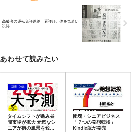
高齢者の運転免許返納 看護師、体を気遣い
説得
あわせて読みたい
シニアビジネス
新聞・雑誌
タイムシフトが進み昼
団塊・シニアビジネス
間市場が拡大 元気なシ
「７つの発想転換」
ニアが街の風景を変え
Kindle版が発売