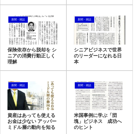
る
新聞・雑誌
新聞・雑誌
保険依存から脱却を シ
シニアビジネスで世界
ニアの消費行動正しく
のリーダーになれる日
理解
本
新聞・雑誌
新聞・雑誌
資産はあっても使える
米国事例に学ぶ「団
お金は少ない アッパー
塊」ビジネス 成功へ
ミドル層の動向を知る
のヒント