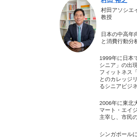
村田 裕之
村田アソシエ
教授
日本の中高年
と消費行動分
1999年に日
シニア」の出現
フィットネス
とのカレッジリ
るシニアビジ
2006年に東
マート・エイ
主宰し、市民の
シンガポールに拠点を置