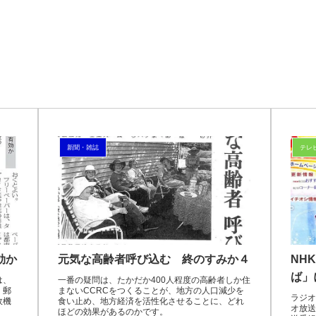
新聞・雑誌
テレ
効か
元気な高齢者呼び込む 終のすみか４
NH
ば」
は、
一番の疑問は、たかだか400人程度の高齢者しか住
。郵
まないCCRCをつくることが、地方の人口減少を
ラジオ
政機
食い止め、地方経済を活性化させることに、どれ
オ放送
ほどの効果があるのかです。