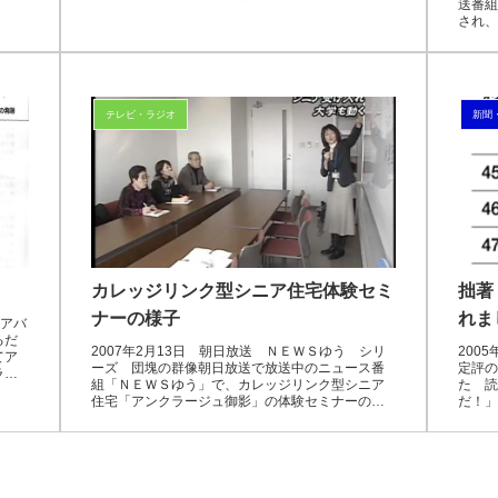
送番組
され、
テレビ・ラジオ
新聞
カレッジリンク型シニア住宅体験セミ
拙著
ナーの様子
れま
『アバ
るだ
2007年2月13日 朝日放送 ＮＥＷＳゆう シリ
200
てア
ーズ 団塊の群像朝日放送で放送中のニュース番
定評の
ラリ
組「ＮＥＷＳゆう」で、カレッジリンク型シニア
た 読
状態
住宅「アンクラージュ御影」の体験セミナーの模
だ！」
様が放映されました。1月26日、関西大学で開かれ
ました
た体験セミ...
言う」と