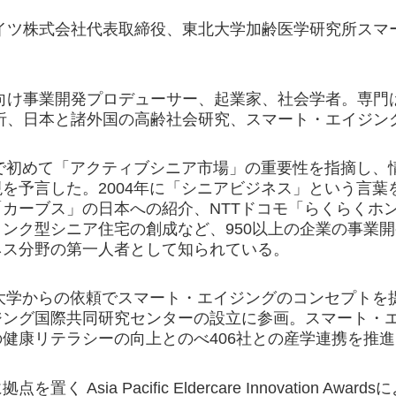
イツ株式会社代表取締役、東北大学加齢医学研究所スマ
向け事業開発プロデューサー、起業家、社会学者。専門
析、日本と諸外国の高齢社会研究、スマート・エイジン
本で初めて「アクティブシニア市場」の重要性を指摘し
を予言した。2004年に「シニアビジネス」という言
「カーブス」の日本への紹介、NTTドコモ「らくらくホ
ンク型シニア住宅の創成など、950以上の企業の事業
ネス分野の第一人者として知られている。
北大学からの依頼でスマート・エイジングのコンセプトを提
ジング国際共同研究センターの設立に参画。スマート・エ
健康リテラシーの向上とのべ406社との産学連携を推
く Asia Pacific Eldercare Innovation Award