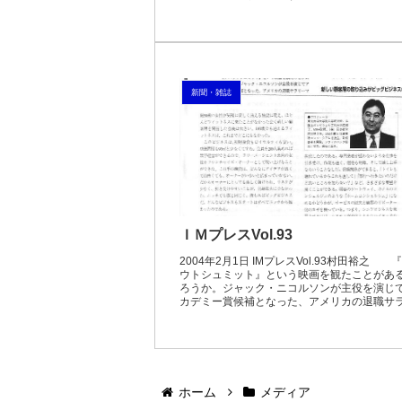
新聞・雑誌
ＩＭプレスVol.93
2004年2月1日 IMプレスVol.93村田裕之 
ウトシュミット』という映画を観たことがあ
ろうか。ジャック・ニコルソンが主役を演じ
カデミー賞候補となった、アメリカの退職サ
ーマンの物語だ。退職してから毎日が日曜日
にな...
ホーム
メディア