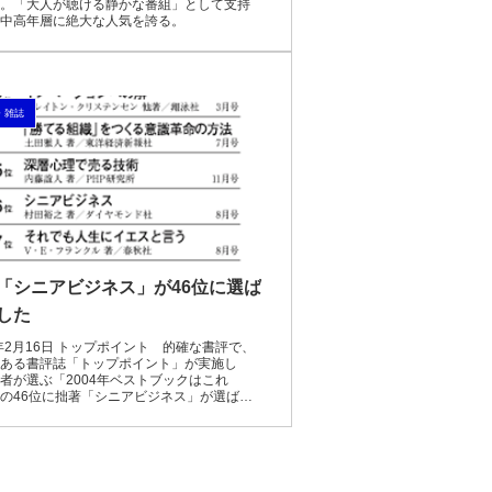
。「大人が聴ける静かな番組」として支持
中高年層に絶大な人気を誇る。
・雑誌
「シニアビジネス」が46位に選ば
した
5年2月16日 トップポイント 的確な書評で、
ある書評誌「トップポイント」が実施し
者が選ぶ「2004年ベストブックはこれ
の46位に拙著「シニアビジネス」が選ばれ
。歴史的な名著「それでも人生にイエスと
並ぶ...