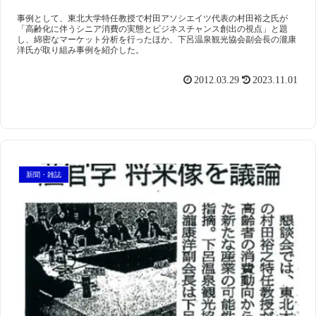
事例として、東北大学特任教授で村田アソシエイツ代表の村田裕之氏が
「高齢化に伴うシニア消費の実態とビジネスチャンス創出の視点」と題
スマート・エイジング
シニアビジネス
国際活動
し、綿密なマーケット分析を行ったほか、下呂温泉観光協会副会長の瀧康
洋氏が取り組み事例を紹介した。
2012.03.29
2023.11.01
新聞・雑誌