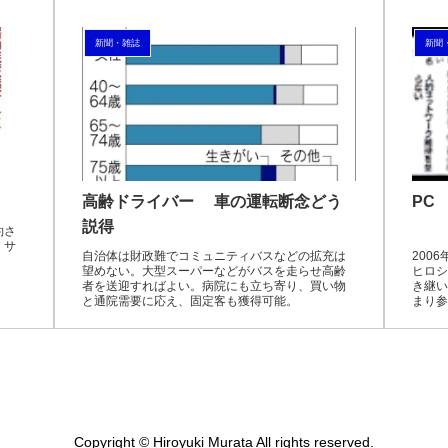
新聞・雑誌
新聞
高齢ドライバー 車の運転断念どう
PC 
説得
約さ
・サ
自治体は財政難でコミュニティバスなどの拡充は
200
望めない。大型スーパーなどがバスを走らせ高齢
ヒロシ
者を送迎すればよい。病院にも立ち寄り、買い物
き継い
と通院需要に応え、固定客も獲得可能。
まり参
団塊世
イツ代表
Copyright © Hiroyuki Murata All rights reserved.