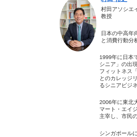
村田アソシエ
教授
日本の中高年
と消費行動分
1999年に日
シニア」の出現
フィットネス
とのカレッジリ
るシニアビジ
2006年に東
マート・エイ
主宰し、市民の
シンガポールに拠点を置