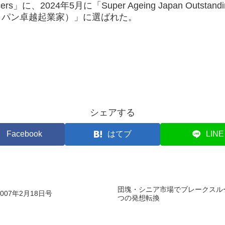
encers」に、2024年5月に「Super Ageing Japan Outstan
ャパン卓越起業家）」に選ばれた。
シェアする
Facebook
はてブ
LINE
団塊・シニア市場でブレークスル
07年2月18日号
つの発想転換