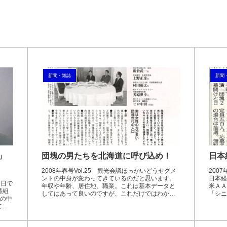
新聞・雑誌
新聞
」
団塊の男たちを北海道に呼び込め！
日本
2008年春号Vol.25 観光会議ほっかいどうセグメ
200
ントの中身が変わってきているのだと思います。
日本経
朝日で
年収や年齢、居住地、職業。これは基本データと
米ＡＡ
番組
してはあって良いのですが、これだけではわから
「シニ
」の中
ないことが多い。何に変わったかというと、求め
ト新創
てコ
る価値です...
年問題」