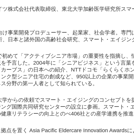
イツ株式会社代表取締役、東北大学加齢医学研究所スマ
向け事業開発プロデューサー、起業家、社会学者。専門
析、日本と諸外国の高齢社会研究、スマート・エイジン
本で初めて「アクティブシニア市場」の重要性を指摘し
を予言した。2004年に「シニアビジネス」という言
「カーブス」の日本への紹介、NTTドコモ「らくらくホ
ンク型シニア住宅の創成など、950以上の企業の事業
ネス分野の第一人者として知られている。
北大学からの依頼でスマート・エイジングのコンセプトを提
ジング国際共同研究センターの設立に参画。スマート・エ
健康リテラシーの向上とのべ406社との産学連携を推
く Asia Pacific Eldercare Innovation Award