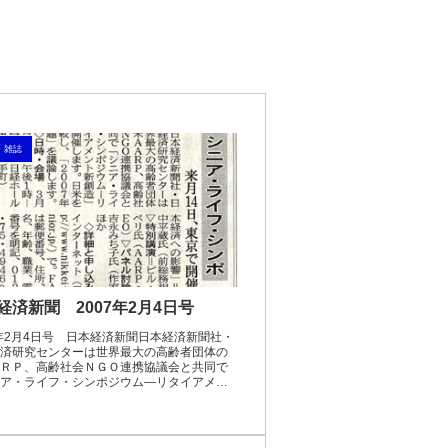
・雑誌
経済新聞 2007年2月4日号
7年2月4日号 日本経済新聞日本経済新聞社・
済研究センターは世界最大の高齢者団体の
ＲＰ、高齢社会ＮＧＯ連携協議会と共同で
ア・ライフ・シンポジウム―リタイアメン
造」を開催します。日米を比較し、「2007
を...