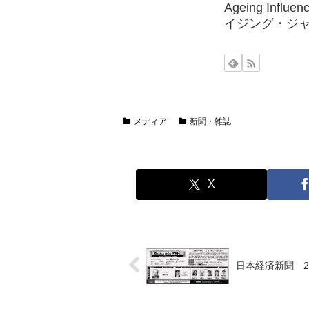
Ageing Influ
イジング・ジ
メディア
新聞・雑誌
X
日本経済新聞 20