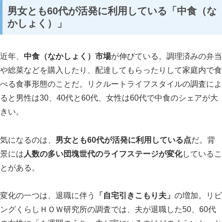
男女とも60代が活発に利用している
「中食（な
スマート・エイジング
シニアビジネス
国際活動
かしょく）」
近年、
中食（なかしょく）市場
が伸びている。調理済みの弁当
や総菜などを購入したり、配達してもらったりして家庭内で食
べる食事形態のことだ。リクルートライフスタイルの調査によ
ると男性は30、40代と60代、女性は60代で中食のシェアが大
きい。
気になるのは、
男女とも60代が活発に利用している点
だ。背
景には
人数の多い団塊世代のライフステージが変化
しているこ
とがある。
変化の一つは、退職に伴う
「自宅引きこもり夫」
の増加。リビ
ングくらしＨＯＷ研究所の調査では、夫が退職した50、60代