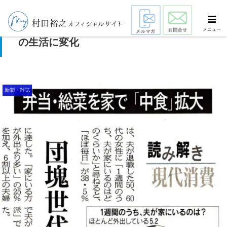
弁当・総菜を家で「中食」拡大 団塊世代
メニュー
の生活に変化
新聞・雑誌