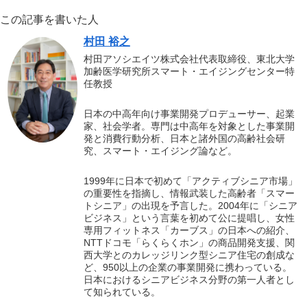
この記事を書いた人
村田 裕之
村田アソシエイツ株式会社代表取締役、東北大学
加齢医学研究所スマート・エイジングセンター特
任教授
日本の中高年向け事業開発プロデューサー、起業
家、社会学者。専門は中高年を対象とした事業開
発と消費行動分析、日本と諸外国の高齢社会研
究、スマート・エイジング論など。
1999年に日本で初めて「アクティブシニア市場」
の重要性を指摘し、情報武装した高齢者「スマー
トシニア」の出現を予言した。2004年に「シニア
ビジネス」という言葉を初めて公に提唱し、女性
専用フィットネス「カーブス」の日本への紹介、
NTTドコモ「らくらくホン」の商品開発支援、関
西大学とのカレッジリンク型シニア住宅の創成な
ど、950以上の企業の事業開発に携わっている。
日本におけるシニアビジネス分野の第一人者とし
て知られている。