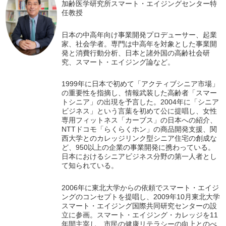
加齢医学研究所スマート・エイジングセンター特
任教授
日本の中高年向け事業開発プロデューサー、起業
家、社会学者。専門は中高年を対象とした事業開
発と消費行動分析、日本と諸外国の高齢社会研
究、スマート・エイジング論など。
1999年に日本で初めて「アクティブシニア市場」
の重要性を指摘し、情報武装した高齢者「スマー
トシニア」の出現を予言した。2004年に「シニア
ビジネス」という言葉を初めて公に提唱し、女性
専用フィットネス「カーブス」の日本への紹介、
NTTドコモ「らくらくホン」の商品開発支援、関
西大学とのカレッジリンク型シニア住宅の創成な
ど、950以上の企業の事業開発に携わっている。
日本におけるシニアビジネス分野の第一人者とし
て知られている。
2006年に東北大学からの依頼でスマート・エイジ
ングのコンセプトを提唱し、2009年10月東北大学
スマート・エイジング国際共同研究センターの設
立に参画。スマート・エイジング・カレッジを11
年間主宰し、市民の健康リテラシーの向上とのべ