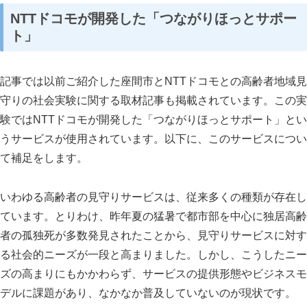
NTT
ドコモが開発した「つながりほっとサポー
ト」
記事では以前ご紹介した座間市と
NTT
ドコモとの高齢者地域見
守りの社会実験に関する取材記事も掲載されています。この実
験では
NTT
ドコモが開発した「つながりほっとサポート」とい
スマート・エイジング
シニアビジネス
国際活動
うサービスが使用されています。以下に、このサービスについ
て補足をします。
いわゆる高齢者の見守りサービスは、従来多くの種類が存在し
ています。とりわけ、昨年夏の猛暑で都市部を中心に独居高齢
者の孤独死が多数発見されたことから、見守りサービスに対す
る社会的ニーズが一段と高まりました。しかし、こうしたニー
ズの高まりにもかかわらず、サービスの提供形態やビジネスモ
デルに課題があり、なかなか普及していないのが現状です。