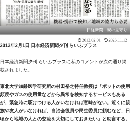
日経新聞 親の見守り
2012.02.01
2023.11.12
2012
年
2
月
1
日 日本経済新聞夕刊 らいふプラス
日本経済新聞夕刊 らいふプラスに私のコメントが次の通り掲
載されました。
東北大学加齢医学研究所の村田裕之特任教授は「ポットの使用
頻度やガスの使用量などから異常を検知するサービスもある
が、緊急時に駆けつける人がいなければ意味がない。近くに親
族や友人がいなければ、自治会役員や民生委員に頼むなど、日
頃から地域の人との交流を大切にしておきたい」と助言する。