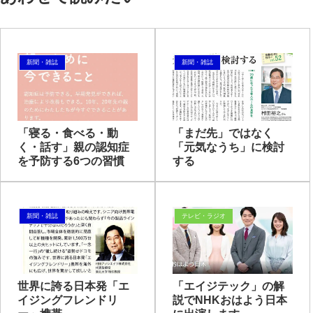
新聞・雑誌
新聞・雑誌
「寝る・食べる・動
「まだ先」ではなく
く・話す」親の認知症
「元気なうち」に検討
を予防する6つの習慣
する
新聞・雑誌
テレビ・ラジオ
世界に誇る日本発「エ
「エイジテック」の解
イジングフレンドリ
説でNHKおはよう日本