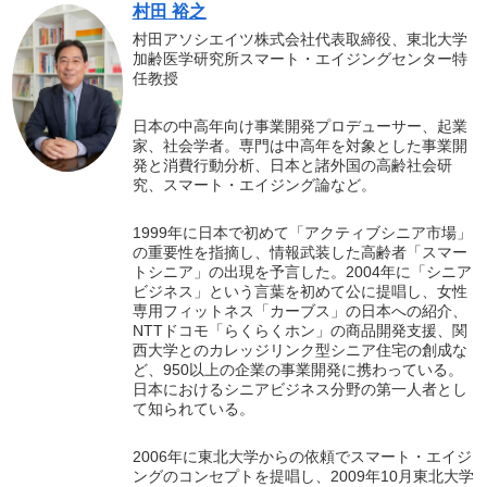
村田 裕之
村田アソシエイツ株式会社代表取締役、東北大学
加齢医学研究所スマート・エイジングセンター特
任教授
日本の中高年向け事業開発プロデューサー、起業
家、社会学者。専門は中高年を対象とした事業開
発と消費行動分析、日本と諸外国の高齢社会研
究、スマート・エイジング論など。
1999年に日本で初めて「アクティブシニア市場」
の重要性を指摘し、情報武装した高齢者「スマー
トシニア」の出現を予言した。2004年に「シニア
ビジネス」という言葉を初めて公に提唱し、女性
専用フィットネス「カーブス」の日本への紹介、
NTTドコモ「らくらくホン」の商品開発支援、関
西大学とのカレッジリンク型シニア住宅の創成な
ど、950以上の企業の事業開発に携わっている。
日本におけるシニアビジネス分野の第一人者とし
て知られている。
2006年に東北大学からの依頼でスマート・エイジ
ングのコンセプトを提唱し、2009年10月東北大学