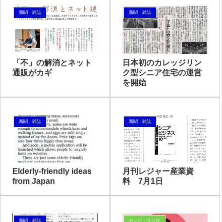
新聞・雑誌
新聞・雑誌
「不」の解消とネット
日本初のカレッジリン
通販がカギ
ク型シニア住宅の運営
を開始
新聞・雑誌
新聞・雑誌
Elderly-friendly ideas
月刊レジャー産業資
from Japan
料 7月1日
新聞・雑誌
テレビ・ラジオ