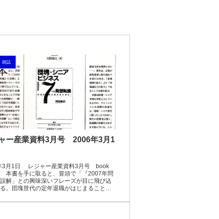
・雑誌
ャー産業資料3月号 2006年3月1
6年3月1日 レジャー産業資料3月号 book
iew 本書を手に取ると、冒頭で「『2007年問
誤解」との興味深いフレーズが目に飛び込
る。団塊世代の定年退職がはじまることで
れる諸問題が、一般的に「2007年問...