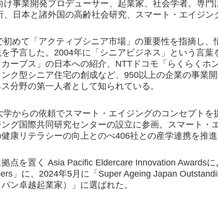
向け事業開発プロデューサー、起業家、社会学者。専門
析、日本と諸外国の高齢社会研究、スマート・エイジン
本で初めて「アクティブシニア市場」の重要性を指摘し
を予言した。2004年に「シニアビジネス」という言
「カーブス」の日本への紹介、NTTドコモ「らくらくホ
ンク型シニア住宅の創成など、950以上の企業の事業
ネス分野の第一人者として知られている。
北大学からの依頼でスマート・エイジングのコンセプトを提
ジング国際共同研究センターの設立に参画。スマート・エ
健康リテラシーの向上とのべ406社との産学連携を推
く Asia Pacific Eldercare Innovation Award
encers」に、2024年5月に「Super Ageing Japan Outstan
ャパン卓越起業家）」に選ばれた。