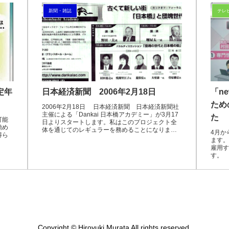
新聞・雑誌
テレ
定年
日本経済新聞 2006年2月18日
「ne
ため
2006年2月18日 日本経済新聞 日本経済新聞社
主催による「Dankai 日本橋アカデミー」が3月17
た
可能
日よりスタートします。私はこのプロジェクト全
勧め
体を通じてのレギュラーを務めることになりまし
4月か
得ら
た。第一回となるキックオフフォーラムでは、多
ます。
摩...
雇用す
す。
Copyright © Hiroyuki Murata All rights reserved.