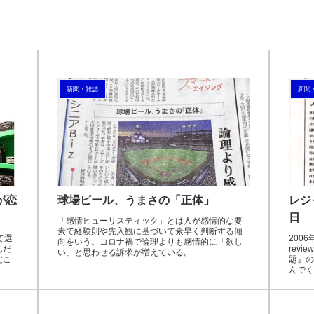
新聞・雑誌
新聞
が恋
球場ビール、うまさの「正体」
レジ
日
「感情ヒューリスティック」とは人が感情的な要
素で経験則や先入観に基づいて素早く判断する傾
て選
200
向をいう。コロナ禍で論理よりも感情的に「欲し
んだ
rev
い」と思わせる訴求が増えている。
だこ
題』の
んでく
予想さ