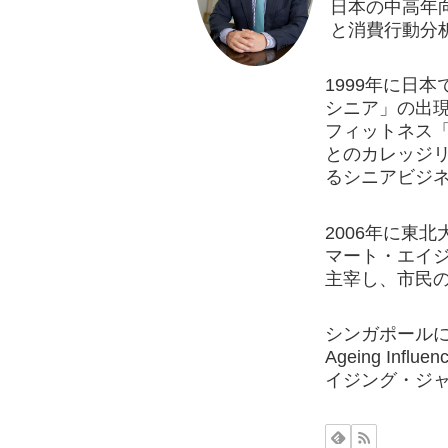
日本の中高年
と消費行動分
1999年に日
シニア」の出現
フィットネス
とのカレッジリ
るシニアビジ
2006年に東
マート・エイ
主宰し、市民の
シンガポールに拠点を置
Ageing Influ
イジング・ジ