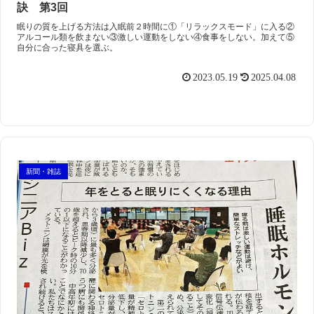
訣 第3回
眠りの質を上げる方法は入眠前２時間に①「リラックスモード」に入る②
アルコール類を飲まない③激しい運動をしない④食事をしない。加えて⑤
自分に合った寝具を選ぶ。
2023.05.19
2025.04.08
スマート・エイジング
シニアビジネス
国際活動
新聞・雑誌