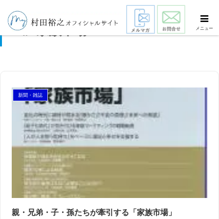
家族市場
メニュー
新聞・雑誌
スマート・エイジング
シニアビジネス
国際活動
親・兄弟・子・孫たちが牽引する「家族市場」